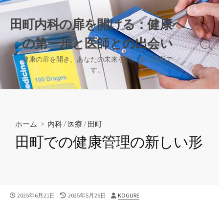
コ
ン
田町内科の扉を開ける：健康へ
テ
の第一歩と医師との出会い
ン
検
ツ
索
健康の扉を開き、あなたの未来を共に築く場所で
へ
切
す。
り
ス
替
キ
え
ッ
プ
ホーム
>
内科
/
医療
/
田町
田町での健康管理の新しい形
公
最
投
2025年6月21日
2025年5月26日
KOGURE
開
終
稿
日
更
者