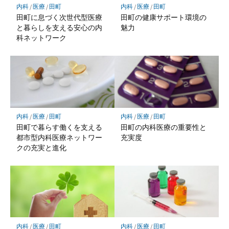
内科
/
医療
/
田町
内科
/
医療
/
田町
田町に息づく次世代型医療
田町の健康サポート環境の
と暮らしを支える安心の内
魅力
科ネットワーク
内科
/
医療
/
田町
内科
/
医療
/
田町
田町で暮らす働くを支える
田町の内科医療の重要性と
都市型内科医療ネットワー
充実度
クの充実と進化
内科
/
医療
/
田町
内科
/
医療
/
田町