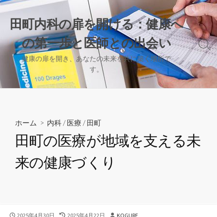
コ
ン
田町内科の扉を開ける：健康へ
テ
の第一歩と医師との出会い
ン
検
ツ
索
健康の扉を開き、あなたの未来を共に築く場所で
へ
切
す。
り
ス
替
キ
え
ッ
プ
ホーム
>
内科
/
医療
/
田町
田町の医療が地域を支える未
来の健康づくり
公
最
投
2025年4月30日
2025年4月22日
KOGURE