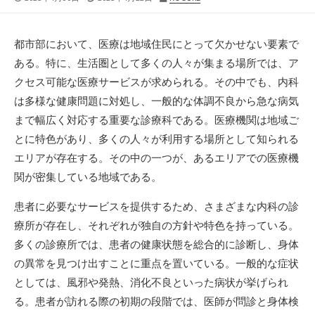
開
終
稿
日
更
者
新
都市部において、医療は地域住民にとって欠かせない要素で
日
ある。
特に、生活圏として多くの人々が集まる場所では、ア
クセス可能な医療サービスが求められる。その中でも、内科
は多様な健康問題に対処し、一般的な体調不良から急な病気
まで幅広く対応する重要な診療科である。医療機関は地域ご
とに特色があり、多くの人々が利用する場所として知られる
エリアが存在する。その中の一つが、あるエリアでの医療機
関が密集している地域である。
患者に必要なサービスを提供するため、さまざまな内科の診
療所が存在し、それぞれが独自の方針や特色を持っている。
多くの診療所では、患者の健康状態を総合的に診断し、身体
の異常を見つけ出すことに重点を置いている。一般的な症状
としては、風邪や発熱、消化不良といった病状が挙げられ
る。患者が訪れる際の初期の段階では、医師が問診と身体検